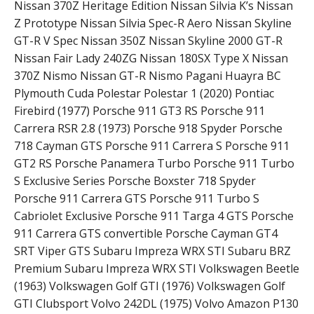
Nissan 370Z Heritage Edition Nissan Silvia K’s Nissan
Z Prototype Nissan Silvia Spec-R Aero Nissan Skyline
GT-R V Spec Nissan 350Z Nissan Skyline 2000 GT-R
Nissan Fair Lady 240ZG Nissan 180SX Type X Nissan
370Z Nismo Nissan GT-R Nismo Pagani Huayra BC
Plymouth Cuda Polestar Polestar 1 (2020) Pontiac
Firebird (1977) Porsche 911 GT3 RS Porsche 911
Carrera RSR 2.8 (1973) Porsche 918 Spyder Porsche
718 Cayman GTS Porsche 911 Carrera S Porsche 911
GT2 RS Porsche Panamera Turbo Porsche 911 Turbo
S Exclusive Series Porsche Boxster 718 Spyder
Porsche 911 Carrera GTS Porsche 911 Turbo S
Cabriolet Exclusive Porsche 911 Targa 4 GTS Porsche
911 Carrera GTS convertible Porsche Cayman GT4
SRT Viper GTS Subaru Impreza WRX STI Subaru BRZ
Premium Subaru Impreza WRX STI Volkswagen Beetle
(1963) Volkswagen Golf GTI (1976) Volkswagen Golf
GTI Clubsport Volvo 242DL (1975) Volvo Amazon P130