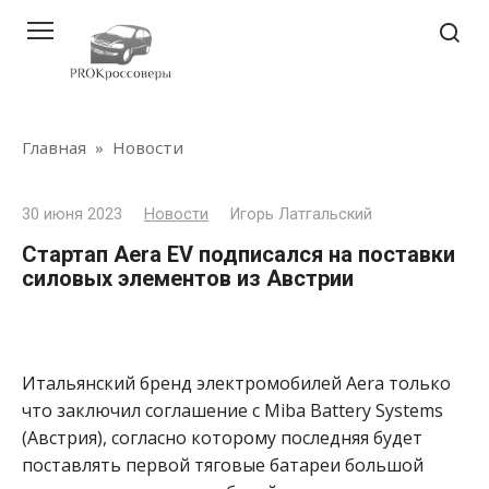
Перейти
к
контенту
Главная
»
Новости
30 июня 2023
Новости
Игорь Латгальский
Стартап Aera EV подписался на поставки
силовых элементов из Австрии
Итальянский бренд электромобилей Aera только
что заключил соглашение с Miba Battery Systems
(Австрия), согласно которому последняя будет
поставлять первой тяговые батареи большой