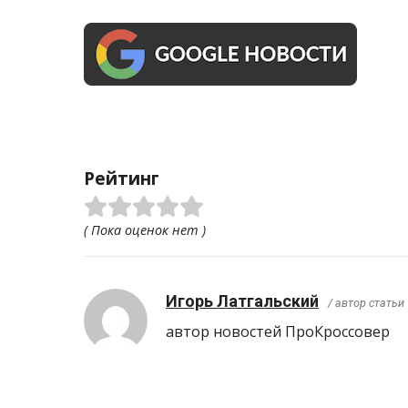
Рейтинг
( Пока оценок нет )
Игорь Латгальский
/ автор статьи
автор новостей ПроКроcсовер