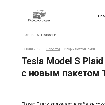
Перейти
к
контенту
Нов
Главная
»
Новости
9 июня 2023
Новости
Игорь Латгальский
Tesla Model S Plai
с новым пакетом T
Пакет Track включает в себя высо