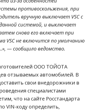
что из-за особенностей
системы противоскольжения, при
водитель вручную выключает VSC с
данной системой, и выключает
 затем снова его включает при
ма VSC не включится по умолчанию
…», — сообщило ведомство.
зготовителей ООО ТОЙОТА
в отзываемых автомобилей. В
доставить свои внедорожники в
роведения специалистами
тим, что на сайте Росстандарта
по VIN-коду определить,