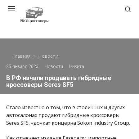
Перейти
к
контенту
Главная
»
Новости
25 января 2023
Новости
Никита
В РФ начали продавать гибридные
кроссоверы Seres SF5
Стало известно о том, что в столичных и других
автосалонах продают гибридные кроссоверы
Seres SF5, «дочка» концерна Sokon Industry Group.
Как отмечает издание Газета.ру, импортные