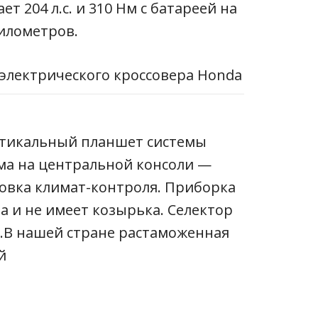
т 204 л.с. и 310 Нм с батареей на
километров.
ртикальный планшет системы
ма на центральной консоли —
ровка климат-контроля. Приборка
а и не имеет козырька. Селектор
.В нашей стране растаможенная
й