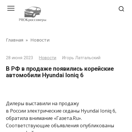
Перейти
к
контенту
Главная
»
Новости
28 июня 2023
Новости
Игорь Латгальский
В РФ в продаже появились корейские
автомобили Hyundai Ioniq 6
Дилеры выставили на продажу
в России электрические седаны Hyundai Ioniq 6,
обратила внимание «Газета.Ru».
Соответствующие объявления опубликованы