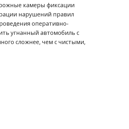
орожные камеры фиксации
страции нарушений правил
проведения оперативно-
ть угнанный автомобиль с
ого сложнее, чем с чистыми,