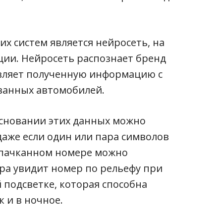
х систем является нейросеть, на
ции. Нейросеть распознает бренд
авляет полученную информацию с
ванных автомобилей.
основании этих данных можно
аже если один или пара символов
запачканном номере можно
ра увидит номер по рельефу при
подсветке, которая способна
к и в ночное.