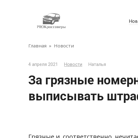
Перейти
к
контенту
Нов
Главная
»
Новости
4 апреля 2021
Новости
Наталья
За грязные номер
выписывать штраф
Грязные и, соответственно, нечит