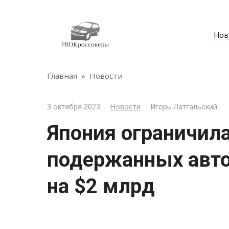
Перейти
к
контенту
Нов
Главная
»
Новости
3 октября 2023
Новости
Игорь Латгальский
Япония ограничила
подержанных авт
на $2 млрд