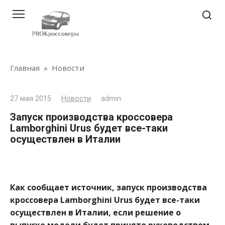
Перейти
к
контенту
Главная
»
Новости
27 мая 2015
Новости
admin
Запуск производства кроссовера
Lamborghini Urus будет все-таки
осуществлен в Италии
Как сообщает источник, запуск производства
кроссовера Lamborghini Urus будет все-таки
осуществлен в Италии, если решение о
выпуске модели будет принято руководством