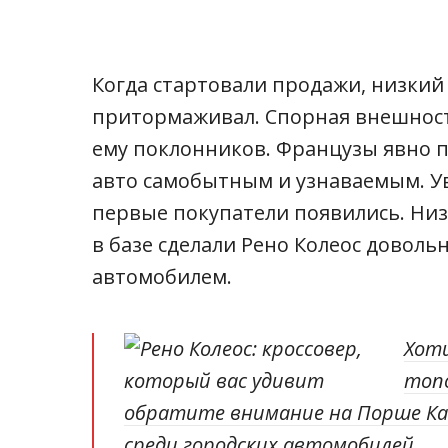
Когда стартовали продажи, низкий
притормаживал. Спорная внешност
ему поклонников. Французы явно п
авто самобытным и узнаваемым. Увы
первые покупатели появились. Ни
в базе сделали Рено Колеос довол
автомобилем.
Хот
топо
обратите внимание на
Порше Ка
среди городских автомобилей.