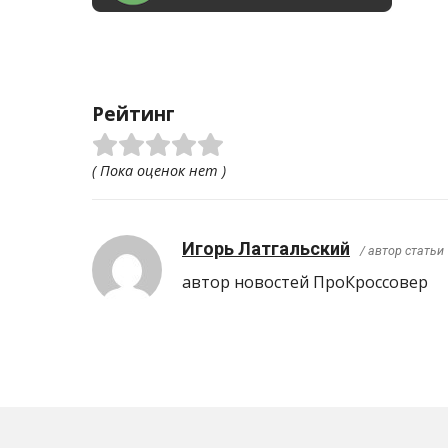
Рейтинг
( Пока оценок нет )
Игорь Латгальский
/ автор статьи
автор новостей ПроКроcсовер