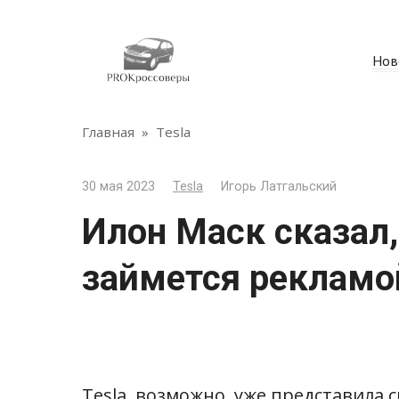
Перейти
к
контенту
Нов
Главная
»
Tesla
30 мая 2023
Tesla
Игорь Латгальский
Илон Маск сказал, 
займется рекламо
Tesla, возможно, уже представила