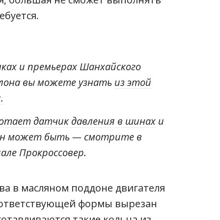
ебуется.
нках и премьерах Шанхайского
лона вы можете узнать
из этой
.
ботает датчик давления в шинах
и
он может быть — смотрите в
але Прокроссовер.
ва в масляном поддоне двигателя
оответствующей формы вырезан
зготавливаются такие кольца из