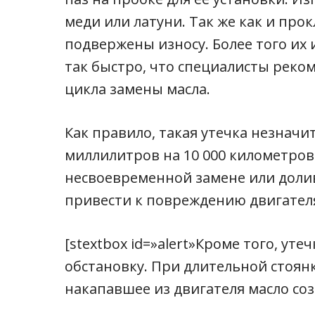
меди или латуни. Так же как и про
подвержены износу. Более того их 
так быстро, что специалисты реко
цикла замены масла.
Как правило, такая утечка незначит
миллилитров на 10 000 километров
несвоевременной замене или долив
привести к повреждению двигател
[stextbox id=»alert»Кроме того, ут
обстановку. При длительной стоян
накапавшее из двигателя масло созд