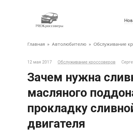
Перейти
к
контенту
Нов
Главная
»
Автолюбителю
»
Обслуживание кр
12 мая 2017
Обслуживание кроссоверов
Серг
Зачем нужна слив
масляного поддона
прокладку сливно
двигателя