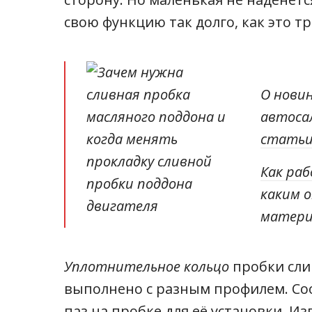
свою функцию так долго, как это тр
О нови
автоса
статьи
Как ра
каким 
матери
Уплотнительное кольцо
пробки сли
выполнено с разным профилем. С
паз на пробке для её установки. И