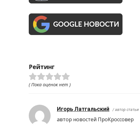
Рейтинг
( Пока оценок нет )
Игорь Латгальский
/ автор статьи
автор новостей ПроКроcсовер