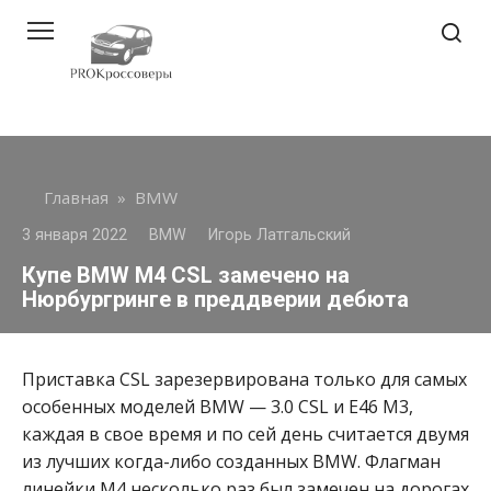
Перейти
к
контенту
Главная
»
BMW
3 января 2022
BMW
Игорь Латгальский
Купе BMW M4 CSL замечено на
Нюрбургринге в преддверии дебюта
Приставка CSL зарезервирована только для самых
особенных моделей BMW — 3.0 CSL и E46 M3,
каждая в свое время и по сей день считается двумя
из лучших когда-либо созданных BMW. Флагман
линейки M4 несколько раз был замечен на дорогах