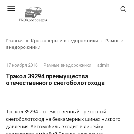
Перейти
к
контенту
Главная
»
Кроссоверы и внедорожники
»
Рамные
внедорожники
17 ноября 2016
Рамные внедорожники
admin
Трэкол 39294 преимущества
отечественного снегоболотохода
Трэкол 39294 – отечественный трехосный
снегоболотоход на безкамерных шинах низкого
давления. Автомобиль входит в линейку
вездеходов-амфибий Трэкол, трехосные