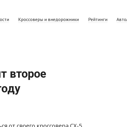
ости
Кроссоверы и внедорожники
Рейтинги
Авто
т второе
году
ся от своего кроссовера CX-5,