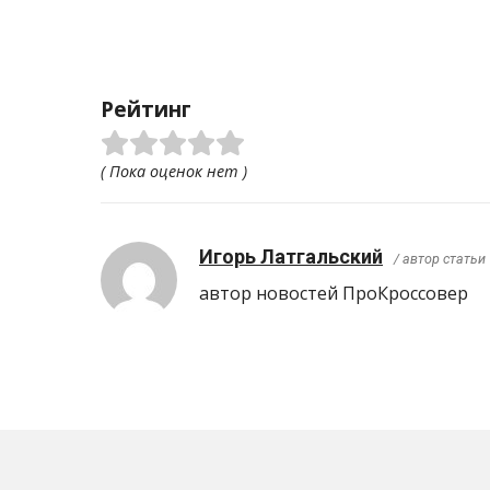
Рейтинг
( Пока оценок нет )
Игорь Латгальский
/ автор статьи
автор новостей ПроКроcсовер