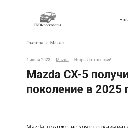
Перейти
к
контенту
Нов
Главная
»
Mazda
4 июля 2023
Mazda
Игорь Латгальский
Mazda CX-5 получи
поколение в 2025 
Mazda, похоже, не хочет отказывать