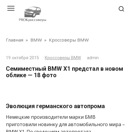
Перейти
к
контенту
Главная
»
BMW
»
Кроссоверы BMW
19 октября 2015
Кроссоверы BMW
admin
Семиместный BMW X1 предстал в новом
облике — 18 фото
Эволюция германского автопрома
Немецкие производители марки БМВ
приготовили новинку для автомобильного мира –
BMW X1. По сведениям автопортала