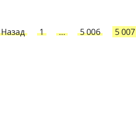
Назад
1
…
5 006
5 007