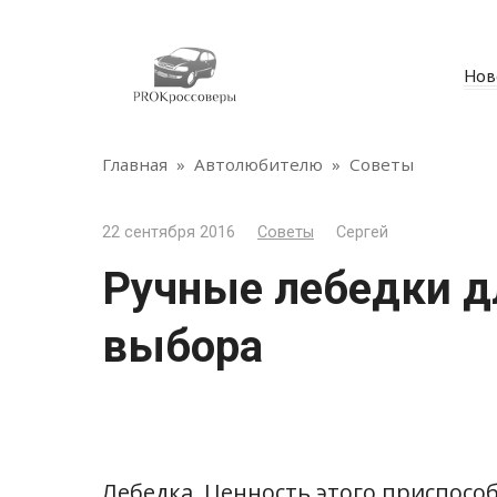
Перейти
к
контенту
Нов
Главная
»
Автолюбителю
»
Советы
22 сентября 2016
Советы
Сергей
Ручные лебедки д
выбора
Лебедка. Ценность этого приспос