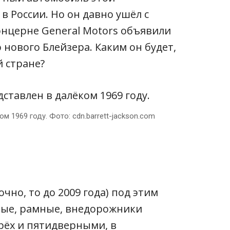
в России. Но он давно ушёл с
онцерне General Motors объявили
нового Блейзера. Каким он будет,
й стране?
м 1969 году. Фото: cdn.barrett-jackson.com
очно, то до 2009 года) под этим
ные, рамные, внедорожники
рёх и пятидверными, в