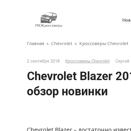
Перейти
к
контенту
Нов
Главная
»
Chevrolet
»
Кроссоверы Chevrolet
2 сентября 2018
Кроссоверы Chevrolet
Сергей
Chevrolet Blazer 20
обзор новинки
Chevrolet Blazer – достаточно изв