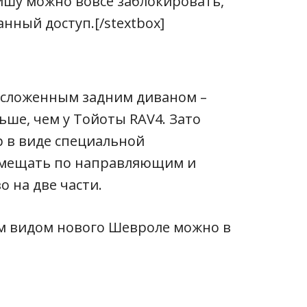
ишу можно вовсе заблокировать,
ный доступ.[/stextbox]
 сложенным задним диваном –
ьше, чем у Тойоты RAV4. Зато
р в виде специальной
емещать по направляющим и
 на две части.
м видом нового Шевроле можно в