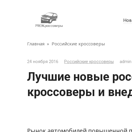
Перейти
к
контенту
Нов
Главная
»
Российские кроссоверы
24 ноября 2016
Российские кроссоверы
admin
Лучшие новые рос
кроссоверы и вн
Рынок автомобилей повышенной пр