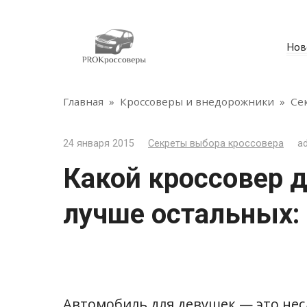
Перейти
к
контенту
Нов
Главная
»
Кроссоверы и внедорожники
»
Се
24 января 2015
Секреты выбора кроссовера
a
Какой кроссовер 
лучше остальных:
Автомобиль для девушек — это нес