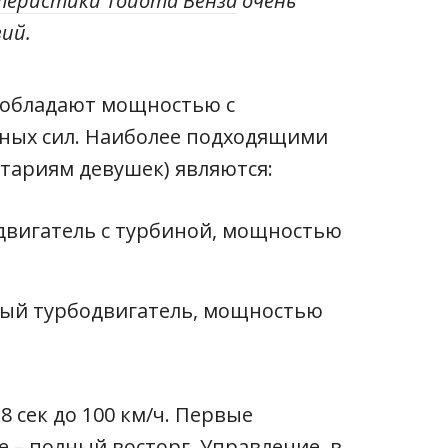
теристики Тойота Венза
очень
вий.
, обладают мощностью с
ных сил. Наиболее подходящими
тариям девушек) являются:
 двигатель с турбиной, мощностью
ный турбодвигатель, мощностью
8 сек до 100 км/ч. Первые
 – полный восторг. Управление, в