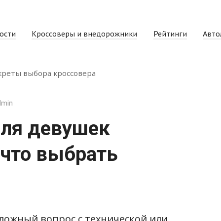
ости
Кроссоверы и внедорожники
Рейтинги
Авто
креты выбора кроссовера
dmin
для девушек
 что выбрать
ложный вопрос с технической или