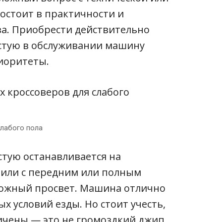
остоит в практичности и
ва. Приобрести действительно
стую в обслуживании машину
иоритеты.
слабого пола
тую останавливается на
били с передним или полным
рожный просвет. Машина отлично
х условий езды. Но стоит учесть,
ичены — это не громоздкий джип,