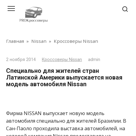
Перейти
к
контенту
Главная
»
Nissan
»
Кроссоверы Nissan
2 ноября 2014
Кроссоверы Nissan
admin
Специально для жителей стран
Латинской Америки выпускается новая
модель автомобиля Nissan
Фирма NISSAN выпускает новую модель
автомобиля специально для жителей Бразилии. В
Сан-Паоло проходила выставка автомобилей, на
которой компания Nissan предоставила на